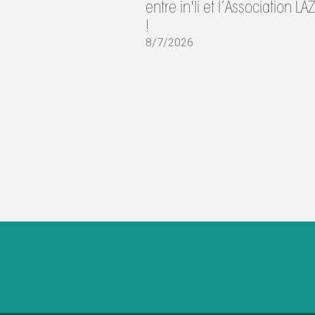
entre in'li et l’Association L
!
8/7/2026