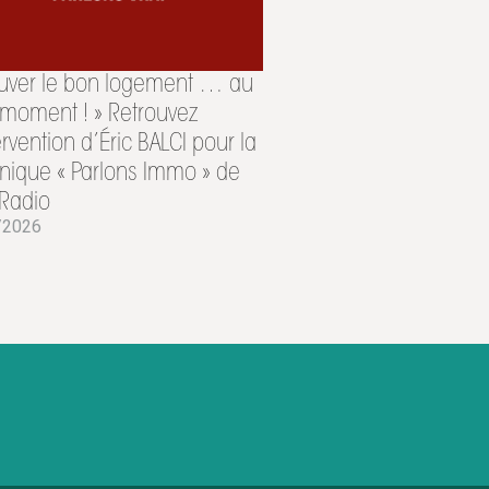
ouver le bon logement … au
moment ! » Retrouvez
tervention d’Éric BALCI pour la
nique « Parlons Immo » de
Radio
/2026