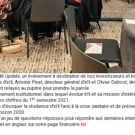
dit Update, un évènement à destination de nos investisseurs et b
in’li, Antoine Pinel, directeur général d’in’li et Olivier Debost, dire
nt relayés au pupitre pour prendre la parole.
ement institutionnel dans lequel évolue in’li et sa mission d’inté
er
es chiffres du 1
semestre 2021.
 d’évoquer la résilience d’in’li face à la crise sanitaire et de pré
orizon 2030.
r un jeu de questions-réponses pour répondre aux dernières interr
et en anglais sur notre page financière
ici