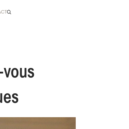
ACT
z-vous
ues