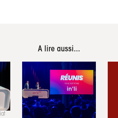
A lire aussi...
iat