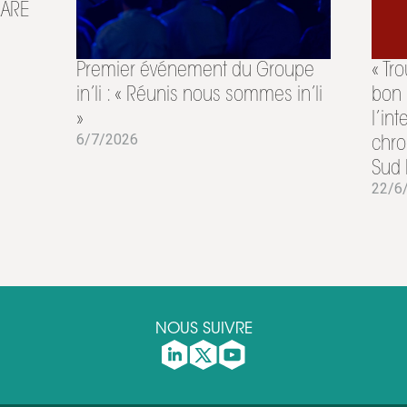
AZARE
Premier événement du Groupe
« Tr
in’li : « Réunis nous sommes in’li
bon 
»
l’in
6/7/2026
chro
Sud 
22/6
NOUS SUIVRE