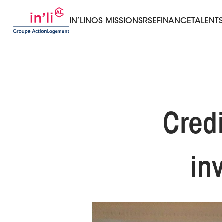
IN’LI
NOS MISSIONS
RSE
FINANCE
TALENT
Credi
in