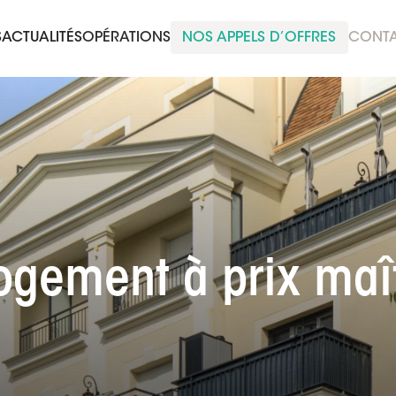
S
ACTUALITÉS
OPÉRATIONS
NOS APPELS D’OFFRES
CONT
ogement à prix maî