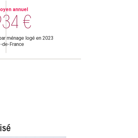
oyen annuel
934 €
 par ménage logé en 2023
e-de-France
isé