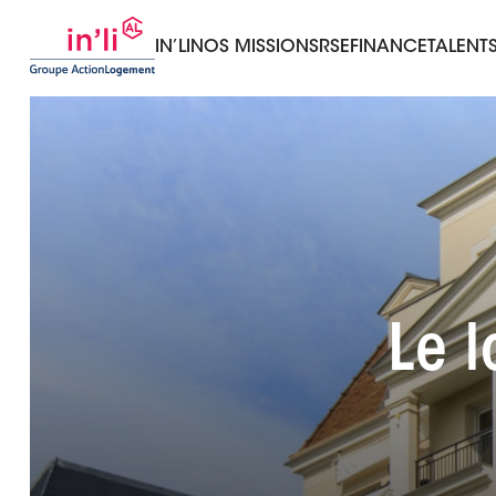
IN’LI
NOS MISSIONS
RSE
FINANCE
TALENT
Le l