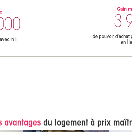
Gain m
de
3 
000
de pouvoir d’achat
vec in'li
en Îl
s avantages
du logement à prix maîtr