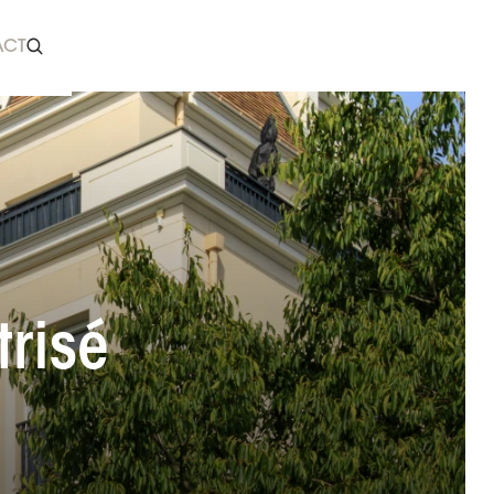
ACT
trisé