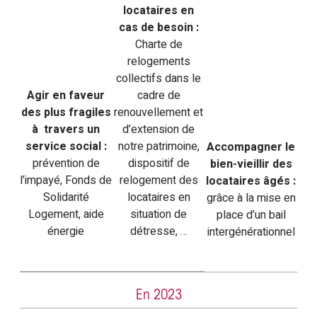
locataires en
cas de besoin :
Charte de
relogements
collectifs dans le
Agir en faveur
cadre de
des plus fragiles
renouvellement et
à travers un
d’extension de
service social :
notre patrimoine,
Accompagner le
prévention de
dispositif de
bien-vieillir des
l’impayé, Fonds de
relogement des
locataires âgés :
Solidarité
locataires en
grâce à la mise en
Logement, aide
situation de
place d’un bail
énergie
détresse, …
intergénérationnel
En 2023