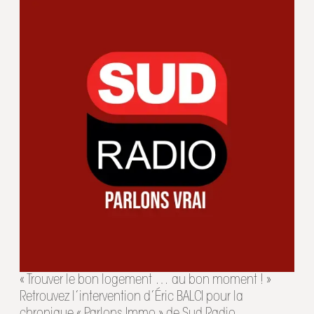
« Trouver le bon logement … au bon moment ! »
Retrouvez l’intervention d’Éric BALCI pour la