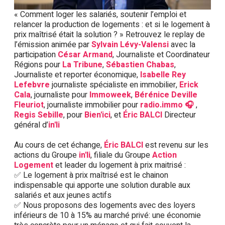
« Comment loger les salariés, soutenir l’emploi et
relancer la production de logements : et si le logement à
prix maîtrisé était la solution ? » Retrouvez le replay de
l’émission animée par
Sylvain Lévy-Valensi
avec la
participation
César Armand
, Journaliste et Coordinateur
Régions pour
La Tribune
,
Sébastien Chabas
,
Journaliste et reporter économique,
Isabelle Rey
Lefebvre
journaliste spécialiste en immobilier,
Erick
Cala
, journaliste pour
Immoweek
,
Bérénice Deville
Fleuriot
, journaliste immobilier pour
radio.immo 🎧
,
Regis Sebille
, pour
Bien'ici
, et
Éric BALCI
Directeur
général d’
in'li
Au cours de cet échange,
Éric BALCI
est revenu sur les
actions du Groupe
in'li
, filiale du Groupe
Action
Logement
et leader du logement à prix maitrisé :
✅ Le logement à prix maîtrisé est le chainon
indispensable qui apporte une solution durable aux
salariés et aux jeunes actifs
✅ Nous proposons des logements avec des loyers
inférieurs de 10 à 15% au marché privé: une économie