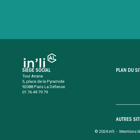
SIÈGE SOCIAL
PLAN DU SI
Tour Ariane
5, place de la Pyramide
92088 Paris La Défense
01 76 49 79 79
AUTRES SI
© 2024 in’li -
Mentions l