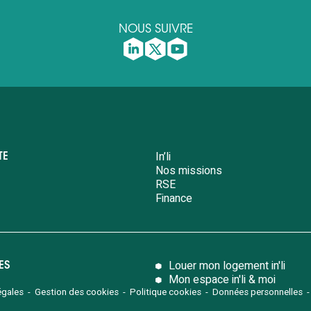
NOUS SUIVRE
In’li
TE
Nos missions
RSE
Finance
Louer mon logement in'li
TES
Mon espace in'li & moi
égales
-
Gestion des cookies
-
Politique cookies
-
Données personnelles