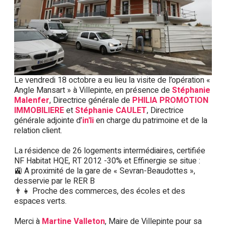
Le vendredi 18 octobre a eu lieu la visite de l’opération «
Angle Mansart » à Villepinte, en présence de
Stéphanie
Malenfer
, Directrice générale de
PHILIA PROMOTION
IMMOBILIERE
et
Stéphanie CAULET
, Directrice
générale adjointe d’
in'li
en charge du patrimoine et de la
relation client.
La résidence de 26 logements intermédiaires, certifiée
NF Habitat HQE, RT 2012 -30% et Effinergie se situe :
🚉 A proximité de la gare de « Sevran-Beaudottes »,
desservie par le RER B
👨👧 Proche des commerces, des écoles et des
espaces verts.
Merci à
Martine Valleton
, Maire de Villepinte pour sa