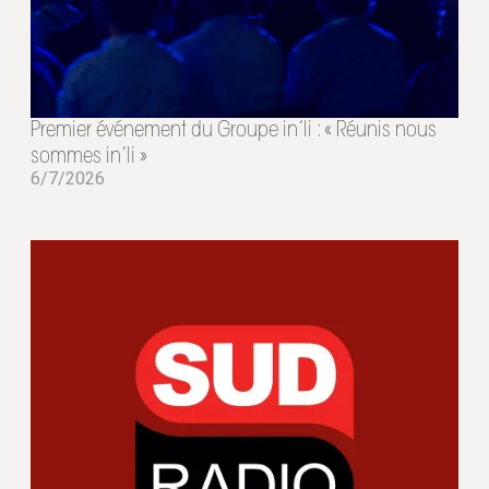
Premier événement du Groupe in’li : « Réunis nous
sommes in’li »
6/7/2026