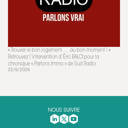
« Trouver le bon logement … au bon moment ! »
Retrouvez l’intervention d’Éric BALCI pour la
chronique « Parlons Immo » de Sud Radio
22/6/2026
NOUS SUIVRE