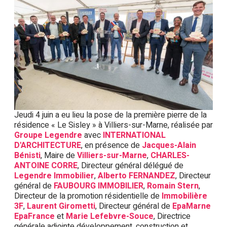
Jeudi 4 juin a eu lieu la pose de la première pierre de la
résidence « Le Sisley » à Villiers-sur-Marne, réalisée par
Groupe Legendre
avec
INTERNATIONAL
D'ARCHITECTURE
, en présence de
Jacques-Alain
Bénisti
, Maire de
Villiers-sur-Marne
,
CHARLES-
ANTOINE CORRE
, Directeur général délégué de
Legendre Immobilier
,
Alberto FERNANDEZ
, Directeur
général de
FAUBOURG IMMOBILIER
,
Romain Stern
,
Directeur de la promotion résidentielle de
Immobilière
3F
,
Laurent Girometti
, Directeur général de
EpaMarne
EpaFrance
et
Marie Lefebvre-Souce
, Directrice
générale adjointe développement, construction et