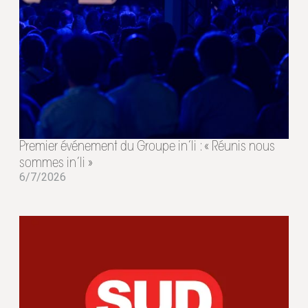
Premier événement du Groupe in’li : « Réunis nous
sommes in’li »
6/7/2026