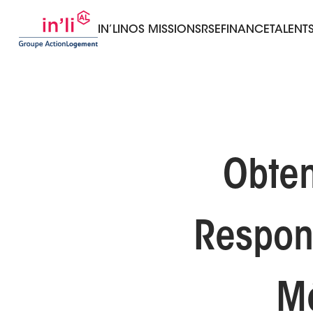
IN’LI
NOS MISSIONS
RSE
FINANCE
TALENT
Obten
Respon
Mé