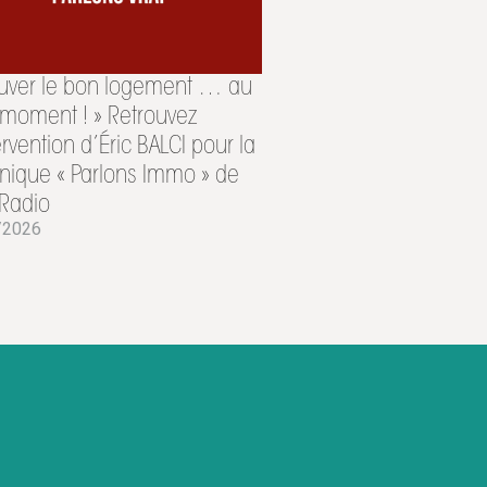
ouver le bon logement … au
moment ! » Retrouvez
tervention d’Éric BALCI pour la
nique « Parlons Immo » de
Radio
/2026