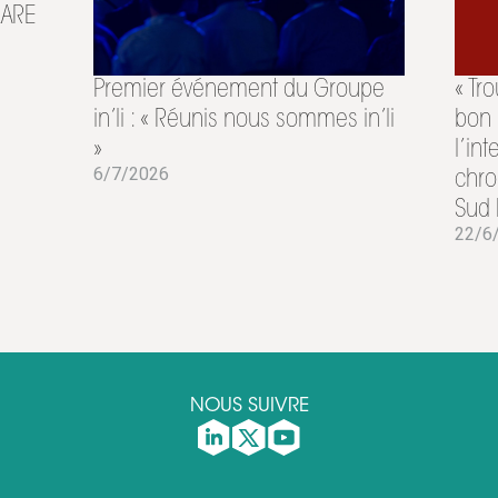
AZARE
Premier événement du Groupe
« Tr
in’li : « Réunis nous sommes in’li
bon 
»
l’in
6/7/2026
chro
Sud 
22/6
NOUS SUIVRE