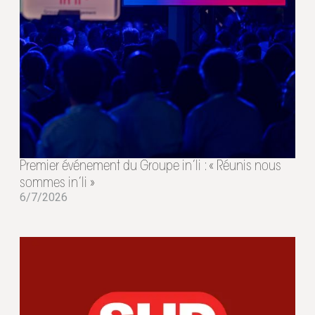
Premier événement du Groupe in’li : « Réunis nous
sommes in’li »
6/7/2026