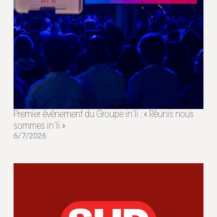
Premier événement du Groupe in’li : « Réunis nous
sommes in’li »
6/7/2026