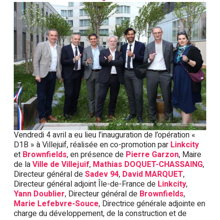
Vendredi 4 avril a eu lieu l’inauguration de l’opération «
D1B » à Villejuif, réalisée en co-promotion par
Linkcity
et
Brownfields
, en présence de
Pierre Garzon
, Maire
de la
Ville de Villejuif
,
Mathias DOQUET-CHASSAING
,
Directeur général de
Sadev 94
,
David MARQUET
,
Directeur général adjoint Île-de-France de
Linkcity
,
Yann Doublier
, Directeur général de
Brownfields
,
Marie Lefebvre-Souce
, Directrice générale adjointe en
charge du développement, de la construction et de