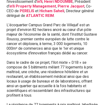
l’investissement d’
in'li
,
Henri NDOUMBE
, Président
d’
in'li Property Management
,
Pierre Jacquot
, Co-
CEO de
PERELIS
et
Hicham Saheli
, Directeur général
délégué de
ATLANTIC REIM
.
L’écoquartier Campus Grand Parc de Villejuif est un
projet d’environ 82 hectares ancré au cœur d’un pôle
majeur de l’économie de la santé, dont l’Institut Gustave
Roussy, premier centre européen de lutte contre le
cancer et déploiera, à terme, 3 000 logements, 10
000m² de commerces ainsi que le 1er et unique
écosystème d'innovation français dédié au cancer.
Dans le cadre de ce projet, l’îlot mixte « D1B » se
compose de 5 bâtiments mêlant 77 logements à prix
maîtrisé, une crèche, une résidence hôtelière et un
restaurant, un établissement médical ainsi que des
locaux à usage de bureaux et de laboratoires, offrant
ainsi un quartier qui accueille à la fois habitants et
scientifiques et rassemblant des infrastructures qui
profitent à tous.
La résidence de 77 logements à prix maîtrisé, labellisée