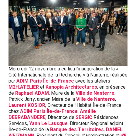
Mercredi 12 novembre a eu lieu l’inauguration de la «
Cité Internationale de la Recherche » à Nanterre, réalisée
par
ADIM Paris Île-de-France
avec les ateliers
M2H.ATELIER
et
Kanopia Architectures
, en présence
de
Raphael ADAM
, Maire de la
Ville de Nanterre
,
Patrick Jarry, ancien Maire de la
Ville de Nanterre
,
Laurent KOSIOR
, Directeur de l’Habitat Île-de-France
chez
ADIM Paris Île-de-France
,
Amélie
DEBRABANDERE
, Directrice de
SERGIC
Résidences
Services,
Yann Le Lausque
, Directeur Régional adjoint
Île-de-France de la
Banque des Territoires
,
DANIEL
WEIZMANN
, Président du Conseil d’administration d’
in'li