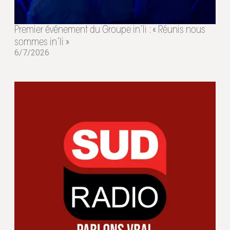
Premier événement du Groupe in’li : « Réunis nous
sommes in’li »
6/7/2026