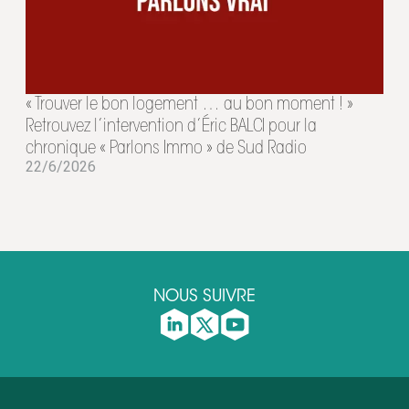
« Trouver le bon logement … au bon moment ! »
Retrouvez l’intervention d’Éric BALCI pour la
chronique « Parlons Immo » de Sud Radio
22/6/2026
NOUS SUIVRE