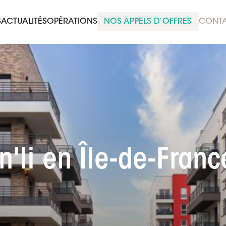
S
ACTUALITÉS
OPÉRATIONS
NOS APPELS D’OFFRES
CONT
In'li en Île-de-Franc