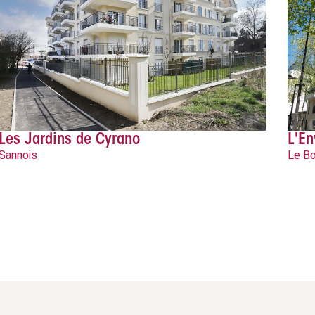
Les Jardins de Cyrano
L'En
Sannois
Le Bo