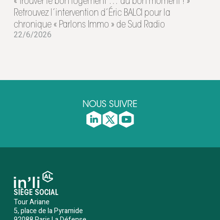
« Trouver le bon logement … au bon moment ! »
Retrouvez l’intervention d’Éric BALCI pour la
chronique « Parlons Immo » de Sud Radio
22/6/2026
NOUS SUIVRE
SIÈGE SOCIAL
Tour Ariane
5, place de la Pyramide
92088 Paris La Défense