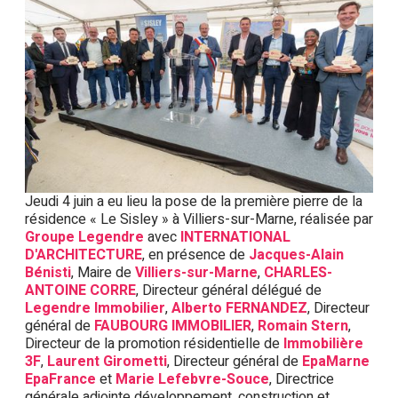
Jeudi 4 juin a eu lieu la pose de la première pierre de la
résidence « Le Sisley » à Villiers-sur-Marne, réalisée par
Groupe Legendre
avec
INTERNATIONAL
D'ARCHITECTURE
, en présence de
Jacques-Alain
Bénisti
, Maire de
Villiers-sur-Marne
,
CHARLES-
ANTOINE CORRE
, Directeur général délégué de
Legendre Immobilier
,
Alberto FERNANDEZ
, Directeur
général de
FAUBOURG IMMOBILIER
,
Romain Stern
,
Directeur de la promotion résidentielle de
Immobilière
3F
,
Laurent Girometti
, Directeur général de
EpaMarne
EpaFrance
et
Marie Lefebvre-Souce
, Directrice
générale adjointe développement, construction et