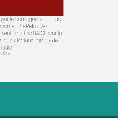
ouver le bon logement … au
moment ! » Retrouvez
tervention d’Éric BALCI pour la
nique « Parlons Immo » de
Radio
/2026