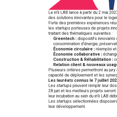
Le in’li LAB lance à partir du 2 mai 2
des solutions innovantes pour le log
Forte des premières expériences réussi
les startups porteuses de projets inn
traitant des thématiques suivantes :
Greentech :
dispositifs innovants 
consommation d’énergie, préservatio
Économie circulaire :
réemploi et 
Économie collaborative :
échanges
Construction & Réhabilitation :
co
Relation client & nouveaux usag
Plusieurs critères permettront au jury 
capacité de déploiement et les synergies
Les lauréats connus le 7 juillet 20
Les startups peuvent remplir leur doss
28 juin et les meilleurs projets seront 
leur incubation au sein du in’li LAB d
Les startups sélectionnées disposeron
leur développement.