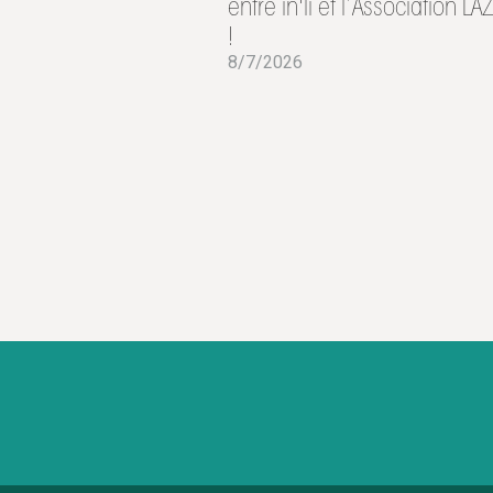
entre in'li et l’Association L
!
8/7/2026