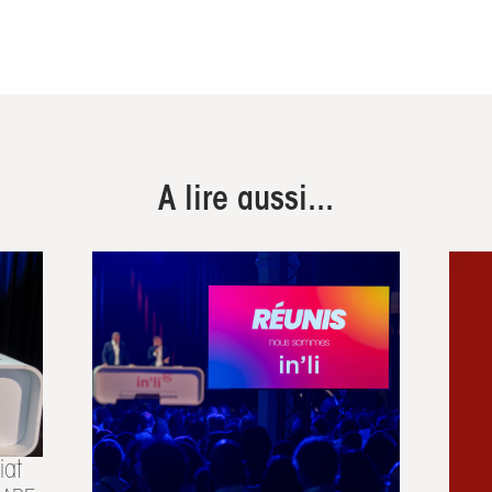
A lire aussi...
iat