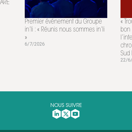
AZARE
Premier événement du Groupe
« Tr
in’li : « Réunis nous sommes in’li
bon 
»
l’in
6/7/2026
chro
Sud 
22/6
NOUS SUIVRE