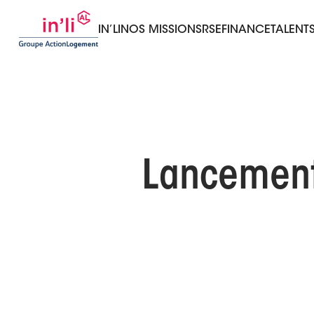
IN’LI
NOS MISSIONS
RSE
FINANCE
TALENT
Lancement