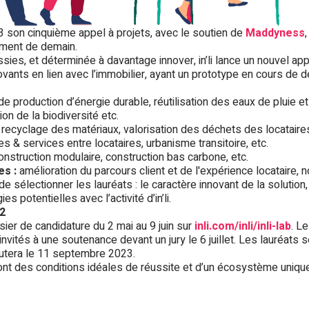
023 son cinquième appel à projets, avec le soutien de
Maddyness
ement de demain.
es, et déterminée à davantage innover, in’li lance un nouvel app
ovants en lien avec l’immobilier, ayant un prototype en cours de 
de production d’énergie durable, réutilisation des eaux de pluie e
n de la biodiversité etc.
recyclage des matériaux, valorisation des déchets des locataires
 & services entre locataires, urbanisme transitoire, etc.
nstruction modulaire, construction bas carbone, etc.
es :
amélioration du parcours client et de l'expérience locataire, 
de sélectionner les lauréats : le caractère innovant de la solution
 potentielles avec l’activité d’in’li.
22
ier de candidature du 2 mai au 9 juin sur
inli.com/inli/inli-lab
. L
invités à une soutenance devant un jury le 6 juillet. Les lauréats s
ébutera le 11 septembre 2023.
t des conditions idéales de réussite et d’un écosystème unique 