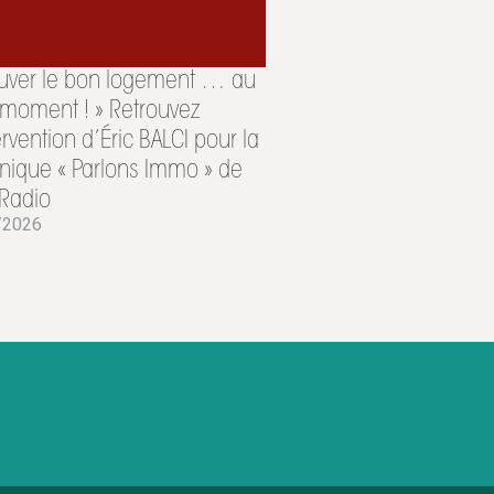
ouver le bon logement … au
moment ! » Retrouvez
tervention d’Éric BALCI pour la
nique « Parlons Immo » de
Radio
/2026