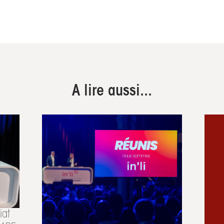
A lire aussi...
iat