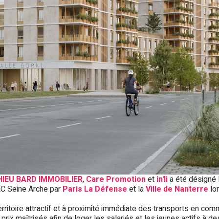
IEU BARD IMMOBILIER
,
Care Promotion
et
in'li
a été désigné l
AC Seine Arche par
Paris La Défense
et la
Ville de Nanterre
lo
erritoire attractif et à proximité immédiate des transports en co
x maîtrisés afin de loger les salariés et les jeunes actifs à des