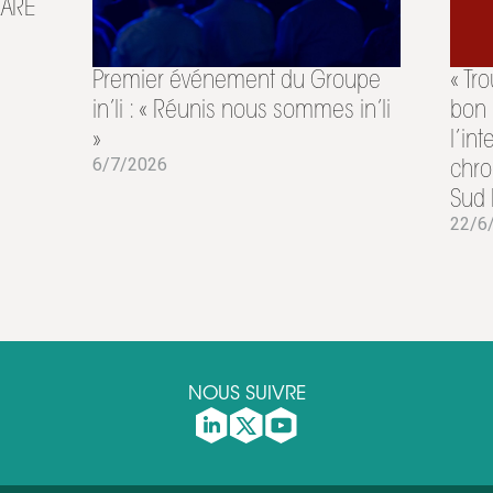
AZARE
Premier événement du Groupe
« Tr
in’li : « Réunis nous sommes in’li
bon 
»
l’in
6/7/2026
chro
Sud 
22/6
NOUS SUIVRE