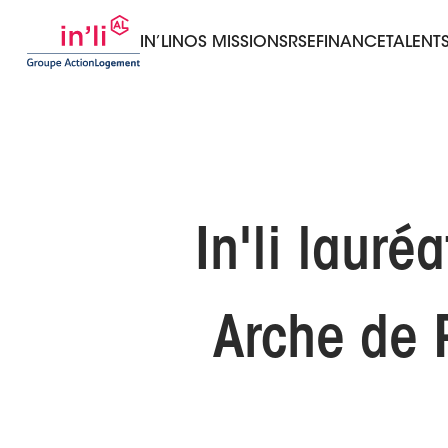
IN’LI
NOS MISSIONS
RSE
FINANCE
TALENT
In'li lauré
Arche de P