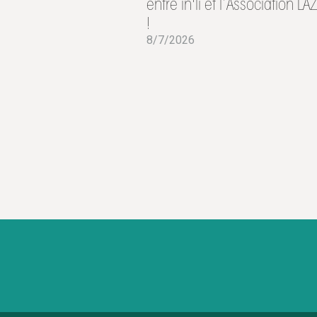
entre in'li et l’Association L
!
8/7/2026