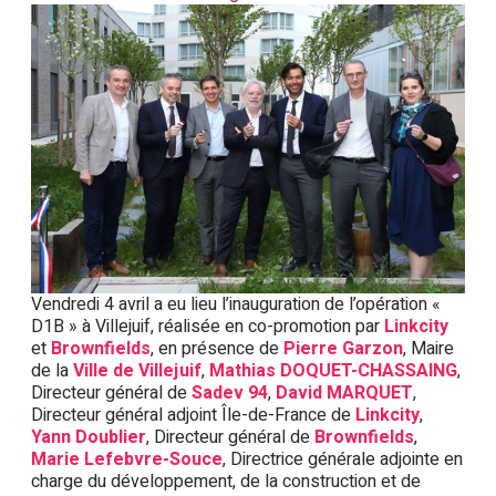
Vendredi 4 avril a eu lieu l’inauguration de l’opération «
D1B » à Villejuif, réalisée en co-promotion par
Linkcity
et
Brownfields
, en présence de
Pierre Garzon
, Maire
de la
Ville de Villejuif
,
Mathias DOQUET-CHASSAING
,
Directeur général de
Sadev 94
,
David MARQUET
,
Directeur général adjoint Île-de-France de
Linkcity
,
Yann Doublier
, Directeur général de
Brownfields
,
Marie Lefebvre-Souce
, Directrice générale adjointe en
charge du développement, de la construction et de