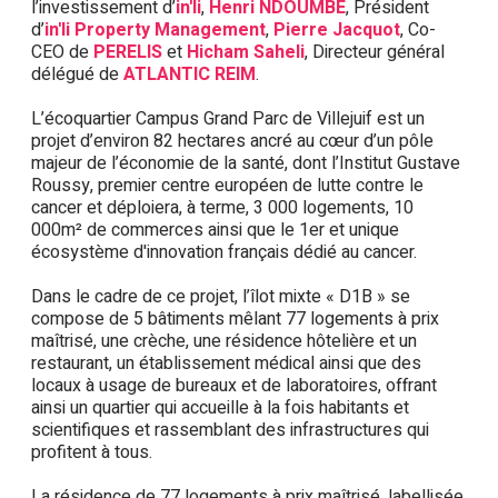
l’investissement d’
in'li
,
Henri NDOUMBE
, Président
d’
in'li Property Management
,
Pierre Jacquot
, Co-
CEO de
PERELIS
et
Hicham Saheli
, Directeur général
délégué de
ATLANTIC REIM
.
L’écoquartier Campus Grand Parc de Villejuif est un
projet d’environ 82 hectares ancré au cœur d’un pôle
majeur de l’économie de la santé, dont l’Institut Gustave
Roussy, premier centre européen de lutte contre le
cancer et déploiera, à terme, 3 000 logements, 10
000m² de commerces ainsi que le 1er et unique
écosystème d'innovation français dédié au cancer.
Dans le cadre de ce projet, l’îlot mixte « D1B » se
compose de 5 bâtiments mêlant 77 logements à prix
maîtrisé, une crèche, une résidence hôtelière et un
restaurant, un établissement médical ainsi que des
locaux à usage de bureaux et de laboratoires, offrant
ainsi un quartier qui accueille à la fois habitants et
scientifiques et rassemblant des infrastructures qui
profitent à tous.
La résidence de 77 logements à prix maîtrisé, labellisée