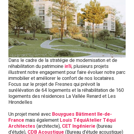
Dans le cadre de la stratégie de modernisation et de
réhabilitation du patrimoine
in'li
, plusieurs projets
illustrent notre engagement pour faire évoluer notre parc
immobilier et améliorer le confort de nos locataires.
Focus sur le projet de Fresnes qui prévoit la
surélévation de 64 logements et la réhabilitation de 160
logements des résidences La Vallée Renard et Les
Hirondelles
Un projet mené avec
Bouygues Bâtiment Ile-de-
France
mais également
Louis Téqui
Atelier Téqui
Architectes
(architecte),
CET Ingénierie
(bureau
d’étude),
CDB Acoustique
(Bureau d’étude acoustique)