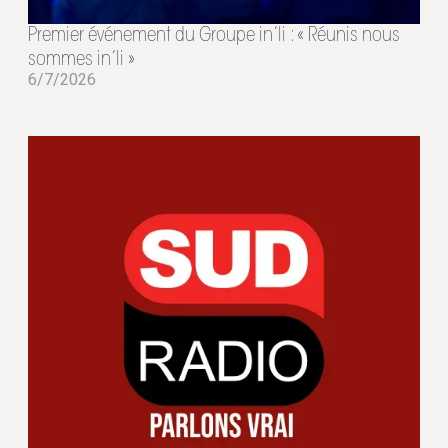
Premier événement du Groupe in’li : « Réunis nous
sommes in’li »
6/7/2026